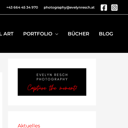
+43 664 45 34 970
photography@evelynresch.at
L ART
PORTFOLIO
BÜCHER
BLOG
Aktuelles