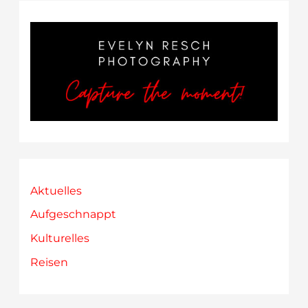
Wien
–
Calle
Libre
2022
Aktuelles
Aufgeschnappt
Kulturelles
Reisen