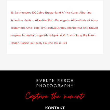
16. Jahrhundert
100 Jahre Burgenland
Afrika-Kunst
Albertina
Albertina Modern
Albertina Ruth Baumgarte Afrika-Malerei
Altes
Testament
American Film Festival
Andau
Architektur
Arik Brauer
artgerecht
atelier jungwirth
aufgeknüpft
Ausstellung
Backstein
Baden
Baden La Gacilly
Bäume
Bikini-BH
KONTAKT