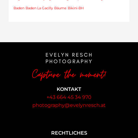
Baden
Baden La Gacilly
Bäume
Bikini-BH
KONTAKT
+43 664 45 34 970
photography@evelynresch.at
RECHTLICHES