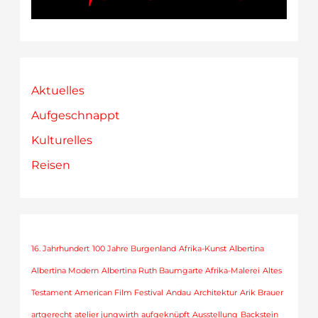
Aktuelles
Aufgeschnappt
Kulturelles
Reisen
16. Jahrhundert
100 Jahre Burgenland
Afrika-Kunst
Albertina
Albertina Modern
Albertina Ruth Baumgarte Afrika-Malerei
Altes
Testament
American Film Festival
Andau
Architektur
Arik Brauer
artgerecht
atelier jungwirth
aufgeknüpft
Ausstellung
Backstein