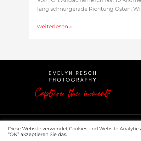
Vom Ort Andau fahre ich fast 10 Kilome
lang schnurgerade Richtung Osten. Wi
Die
weiterlesen »
Brücke
von
Andau
Copyright © 2026 Evelyn Resch
Diese Website verwendet Cookies und Website Analytics. 
“OK” akzeptieren Sie das.