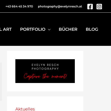
+43 664 45 34 970
photography@evelynresch.at
L ART
PORTFOLIO
BÜCHER
BLOG
Aktuelles