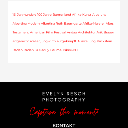
16. Jahrhundert
100 Jahre Burgenland
Afrika-Kunst
Albertina
Albertina Modern
Albertina Ruth Baumgarte Afrika-Malerei
Altes
Testament
American Film Festival
Andau
Architektur
Arik Brauer
artgerecht
atelier jungwirth
aufgeknüpft
Ausstellung
Backstein
Baden
Baden La Gacilly
Bäume
Bikini-BH
KONTAKT