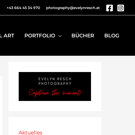
+43 664 45 34 970
photography@evelynresch.at
L ART
PORTFOLIO
BÜCHER
BLOG
Aktuelles