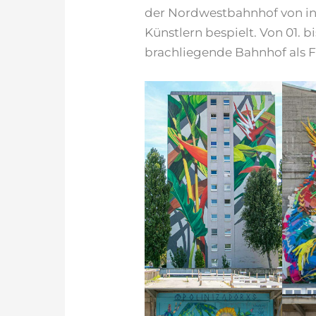
der Nordwestbahnhof von in
Künstlern bespielt. Von 01. b
brachliegende Bahnhof als F