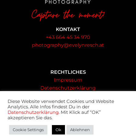
KONTAKT
+43 664 45 34 970
photography@evelynresch.at
RECHTLICHES
Impressum
Datenschutzerklärung
AGB
Diese Website verwendet Cookies und Website
Analytics. Alle Infos findest Du in der
Datenschutzerklärung.
Mit Klick auf “OK”
Copyright © 2026 Evelyn Resch
akzeptieren Sie das.
Cookie Settings
Ok
Ablehnen