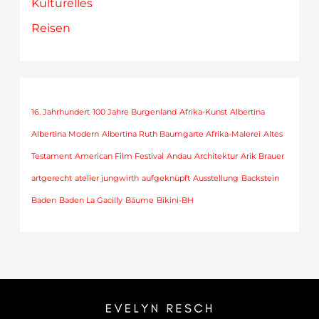
Kulturelles
Reisen
16. Jahrhundert
100 Jahre Burgenland
Afrika-Kunst
Albertina
Albertina Modern
Albertina Ruth Baumgarte Afrika-Malerei
Altes
Testament
American Film Festival
Andau
Architektur
Arik Brauer
artgerecht
atelier jungwirth
aufgeknüpft
Ausstellung
Backstein
Baden
Baden La Gacilly
Bäume
Bikini-BH