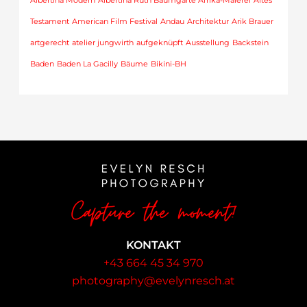
Albertina Modern
Albertina Ruth Baumgarte Afrika-Malerei
Altes
Testament
American Film Festival
Andau
Architektur
Arik Brauer
artgerecht
atelier jungwirth
aufgeknüpft
Ausstellung
Backstein
Baden
Baden La Gacilly
Bäume
Bikini-BH
KONTAKT
+43 664 45 34 970
photography@evelynresch.at