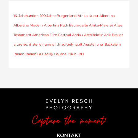
16. Jahrhundert
100 Jahre Burgenland
Afrika-Kunst
Albertina
Albertina Modern
Albertina Ruth Baumgarte Afrika-Malerei
Altes
Testament
American Film Festival
Andau
Architektur
Arik Brauer
artgerecht
atelier jungwirth
aufgeknüpft
Ausstellung
Backstein
Baden
Baden La Gacilly
Bäume
Bikini-BH
KONTAKT