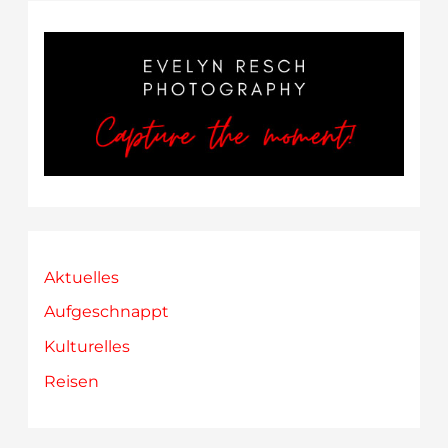
Art
in
Funchal
Aktuelles
Aufgeschnappt
Kulturelles
Reisen