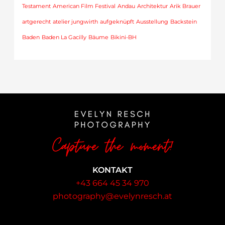
Testament
American Film Festival
Andau
Architektur
Arik Brauer
artgerecht
atelier jungwirth
aufgeknüpft
Ausstellung
Backstein
Baden
Baden La Gacilly
Bäume
Bikini-BH
KONTAKT
+43 664 45 34 970
photography@evelynresch.at