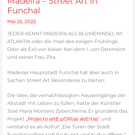
Madeira – Street Art in
Funchal
Mai 25, 2022
JEDER KENNT MADEIRA ALS BLUMENINSEL IM
ATLANTIK oder die Insel des ewigen Frühlings.
Oder als Exil von Kaiser Karl dem I. von Österreich
und seiner Frau Zita.
Madeiras Hauptstadt Funchal hat aber auch in
Sachen Street Art Besonderes zu bieten:
Die Idee, die vernachlässigten Hauseingänge der
Altstadt mit Leben zu füllen, hatte der Künstler
José Maria Montero Zyberchema. Er gründete das
Projekt „
Projecto artE pORtas abErtas
“ und
verstand es als Aufruf: „Die Türen der Stadt
Funchal sollten sich für Kunst und Kultur öffnen.“