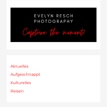
Wien
–
Calle
Libre
2022
Aktuelles
Aufgeschnappt
Kulturelles
Reisen