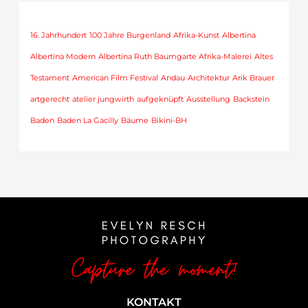
16. Jahrhundert
100 Jahre Burgenland
Afrika-Kunst
Albertina
Albertina Modern
Albertina Ruth Baumgarte Afrika-Malerei
Altes
Testament
American Film Festival
Andau
Architektur
Arik Brauer
artgerecht
atelier jungwirth
aufgeknüpft
Ausstellung
Backstein
Baden
Baden La Gacilly
Bäume
Bikini-BH
KONTAKT