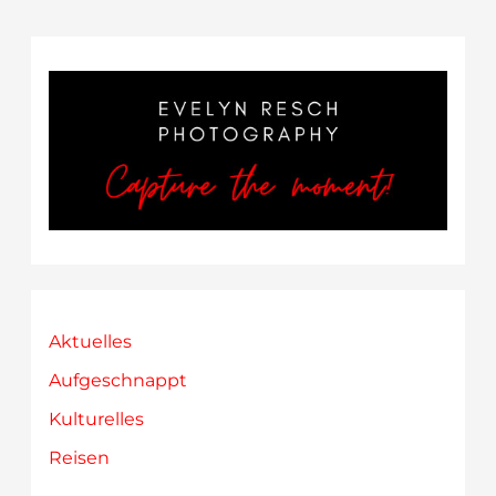
Kahlo
–
Immersive
Experience“
Aktuelles
Aufgeschnappt
Kulturelles
Reisen