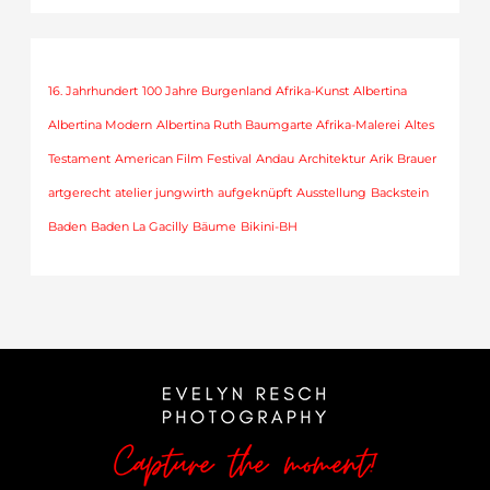
16. Jahrhundert
100 Jahre Burgenland
Afrika-Kunst
Albertina
Albertina Modern
Albertina Ruth Baumgarte Afrika-Malerei
Altes
Testament
American Film Festival
Andau
Architektur
Arik Brauer
artgerecht
atelier jungwirth
aufgeknüpft
Ausstellung
Backstein
Baden
Baden La Gacilly
Bäume
Bikini-BH