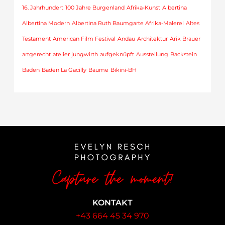
16. Jahrhundert
100 Jahre Burgenland
Afrika-Kunst
Albertina
Albertina Modern
Albertina Ruth Baumgarte Afrika-Malerei
Altes
Testament
American Film Festival
Andau
Architektur
Arik Brauer
artgerecht
atelier jungwirth
aufgeknüpft
Ausstellung
Backstein
Baden
Baden La Gacilly
Bäume
Bikini-BH
KONTAKT
+43 664 45 34 970