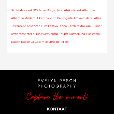
16. Jahrhundert
100 Jahre Burgenland
Afrika-Kunst
Albertina
Albertina Modern
Albertina Ruth Baumgarte Afrika-Malerei
Altes
Testament
American Film Festival
Andau
Architektur
Arik Brauer
artgerecht
atelier jungwirth
aufgeknüpft
Ausstellung
Backstein
Baden
Baden La Gacilly
Bäume
Bikini-BH
KONTAKT